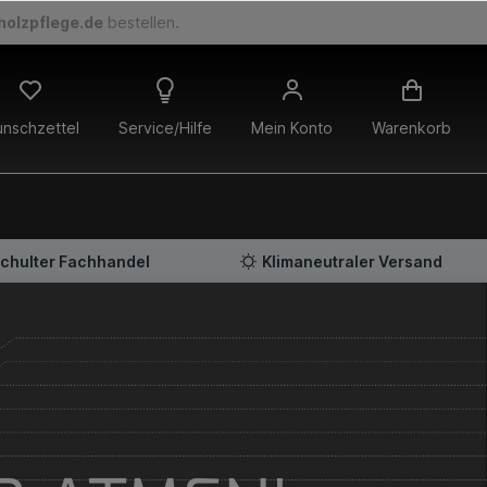
holzpflege.de
bestellen.
nschzettel
Service/Hilfe
Mein Konto
Warenkorb
chulter Fachhandel
Klimaneutraler Versand