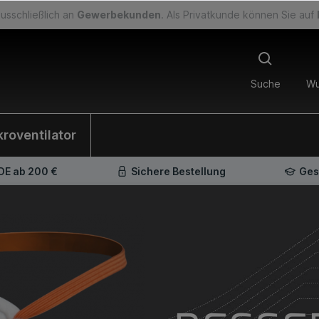
usschließlich an
Gewerbekunden
. Als Privatkunde können Sie auf
Suche
Wu
kroventilator
 DE ab 200 €
Sichere Bestellung
Ges