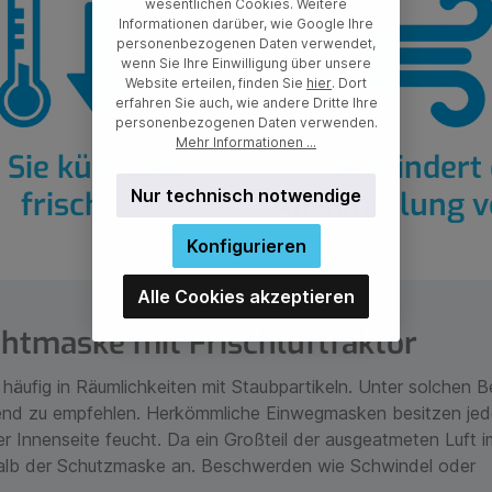
wesentlichen Cookies. Weitere
Informationen darüber, wie Google Ihre
personenbezogenen Daten verwendet,
wenn Sie Ihre Einwilligung über unsere
Website erteilen, finden Sie
hier
. Dort
erfahren Sie auch, wie andere Dritte Ihre
personenbezogenen Daten verwenden.
Mehr Informationen ...
 Sie kühl und
Verhindert 
frisch
Ansammlung v
Nur technisch notwendige
Konfigurieren
Alle Cookies akzeptieren
chtmaske mit Frischluftfaktor
häufig in Räumlichkeiten mit Staubpartikeln. Unter solchen 
end zu empfehlen. Herkömmliche Einwegmasken besitzen jed
r Innenseite feucht. Da ein Großteil der ausgeatmeten Luft i
halb der Schutzmaske an. Beschwerden wie Schwindel oder