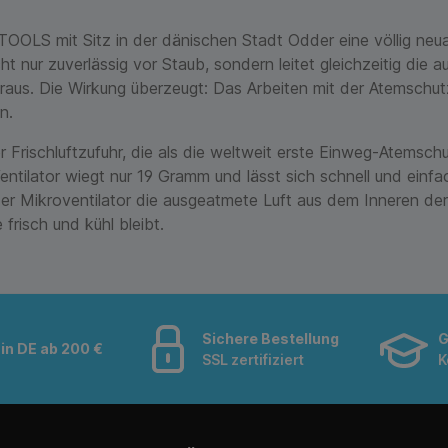
OLS mit Sitz in der dänischen Stadt Odder eine völlig neua
 nur zuverlässig vor Staub, sondern leitet gleichzeitig die 
 heraus. Die Wirkung überzeugt: Das Arbeiten mit der Atemschu
n.
r Frischluftzufuhr, die als die weltweit erste Einweg-Atems
ntilator wiegt nur 19 Gramm und lässt sich schnell und einfa
er Mikroventilator die ausgeatmete Luft aus dem Inneren der
risch und kühl bleibt.
Sichere Bestellung
G
in DE ab 200 €
SSL zertifiziert
K