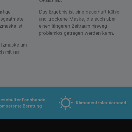
rtige
Das Ergebnis ist eine dauerhaft kühle
ausgeatmete
und trockene Maske, die auch über
tzmaske ist
einen längeren Zeitraum hinweg
problemlos getragen werden kann.
chutzmaske um
ch mit nur
eschulter Fachhandel
Klimaneutraler Versand
ompetente Beratung