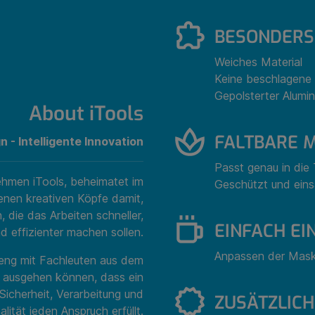
BESONDERS
Weiches Material
Keine beschlagene 
Gepolsterter Alumi
About iTools
FALTBARE 
 - Intelligente Innovation
Passt genau in die
ehmen iTools, beheimatet im
Geschützt und eins
enen kreativen Köpfe damit,
 die das Arbeiten schneller,
EINFACH EI
d effizienter machen sollen.
Anpassen der Mask
t eng mit Fachleuten aus dem
 ausgehen können, dass ein
icherheit, Verarbeitung und
ZUSÄTZLICH
alität jeden Anspruch erfüllt.